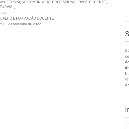
aves: FORMAÇÃO CONTINUADA, PROFISSIONALIDADE DOCENTE,
URAIS, ,
leto
RABALHO E FORMAÇÃO DOCENTE
m 03 de fevereiro de 2022
S
SO
co
do
do
Ed
<h
Ac
I