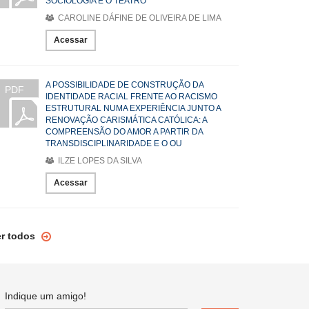
SOCIOLOGIA E O TEATRO
CAROLINE DÁFINE DE OLIVEIRA DE LIMA
Acessar
A POSSIBILIDADE DE CONSTRUÇÃO DA
PDF
IDENTIDADE RACIAL FRENTE AO RACISMO
ESTRUTURAL NUMA EXPERIÊNCIA JUNTO A
RENOVAÇÃO CARISMÁTICA CATÓLICA: A
COMPREENSÃO DO AMOR A PARTIR DA
TRANSDISCIPLINARIDADE E O OU
ILZE LOPES DA SILVA
Acessar
er todos
Indique um amigo!