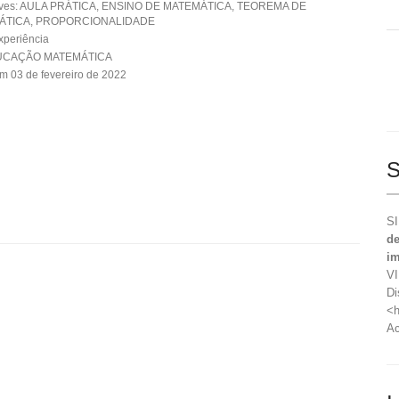
aves: AULA PRÁTICA, ENSINO DE MATEMÁTICA, TEOREMA DE
MÁTICA, PROPORCIONALIDADE
xperiência
DUCAÇÃO MATEMÁTICA
m 03 de fevereiro de 2022
S
SI
de
im
VI
Di
<h
Ac