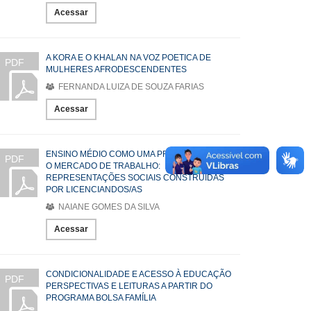
Acessar
A KORA E O KHALAN NA VOZ POETICA DE
PDF
MULHERES AFRODESCENDENTES
FERNANDA LUIZA DE SOUZA FARIAS
Acessar
ENSINO MÉDIO COMO UMA PREPARAÇÃO PARA
PDF
O MERCADO DE TRABALHO:
REPRESENTAÇÕES SOCIAIS CONSTRUÍDAS
POR LICENCIANDOS/AS
NAIANE GOMES DA SILVA
Acessar
CONDICIONALIDADE E ACESSO À EDUCAÇÃO
PDF
PERSPECTIVAS E LEITURAS A PARTIR DO
PROGRAMA BOLSA FAMÍLIA