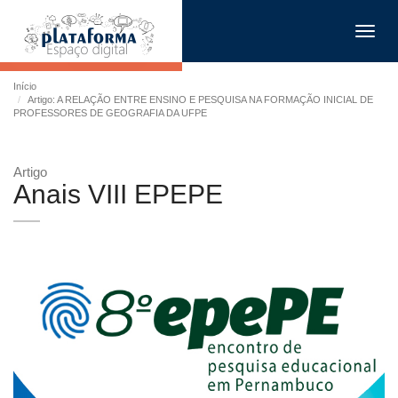
Toggl
navig
Início
Artigo: A RELAÇÃO ENTRE ENSINO E PESQUISA NA FORMAÇÃO INICIAL DE
PROFESSORES DE GEOGRAFIA DA UFPE
Artigo
Anais VIII EPEPE