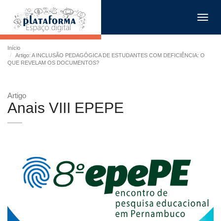
Toggl
navig
Início
Artigo: A INCLUSÃO PEDAGÓGICA DE ESTUDANTES COM DEFICIÊNCIA: O
QUE REVELAM OS DOCUMENTOS?
Artigo
Anais VIII EPEPE