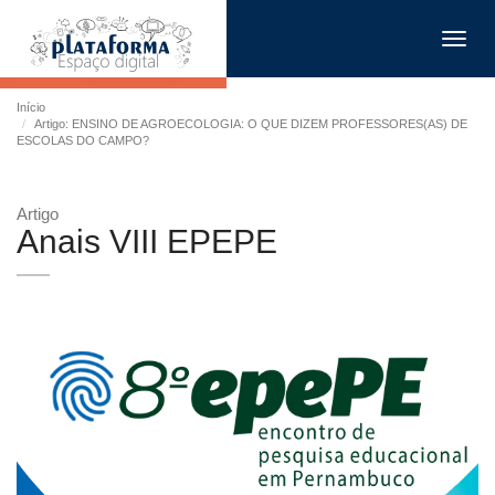
Toggl
navig
Início
Artigo: ENSINO DE AGROECOLOGIA: O QUE DIZEM PROFESSORES(AS) DE
ESCOLAS DO CAMPO?
Artigo
Anais VIII EPEPE