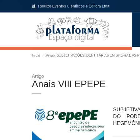
Realize Eventos Científicos e Editora Ltda
Início
Artigo: SUBJETIVAÇÕES IDENTITÁRIAS EM SHE-RA E
Artigo
Anais VIII EPEPE
SUBJETIV
DO POD
HEGEMÔNI