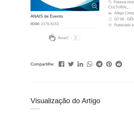
Palavra-ch
CULTURAL, ,
Artigo Comp
ANAIS de Evento
GT 06 - G
ISSN:
2176-8153
Publicado e
Amei!
2
Compartilhe:
Visualização do Artigo