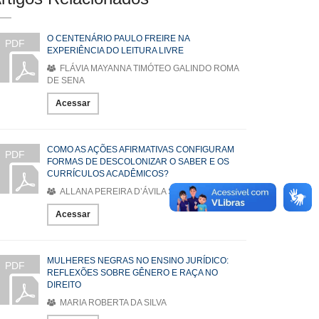
O CENTENÁRIO PAULO FREIRE NA
PDF
EXPERIÊNCIA DO LEITURA LIVRE
FLÁVIA MAYANNA TIMÓTEO GALINDO ROMA
DE SENA
Acessar
COMO AS AÇÕES AFIRMATIVAS CONFIGURAM
PDF
FORMAS DE DESCOLONIZAR O SABER E OS
CURRÍCULOS ACADÊMICOS?
ALLANA PEREIRA D’ÁVILA SOUZA
Acessar
MULHERES NEGRAS NO ENSINO JURÍDICO:
PDF
REFLEXÕES SOBRE GÊNERO E RAÇA NO
DIREITO
MARIA ROBERTA DA SILVA