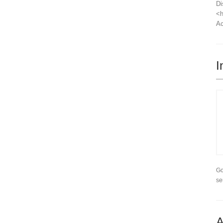
Di
<h
Ac
I
Go
se
A