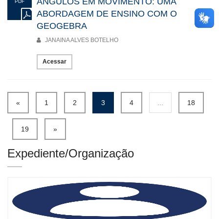
ÂNGULOS EM MOVIMENTO: UMA
PDF
ABORDAGEM DE ENSINO COM O
GEOGEBRA
JANAINA ALVES BOTELHO
Acessar
«
1
2
3
4
...
18
19
»
Expediente/Organização