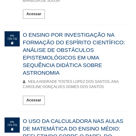
desenvolvimento. In: PICHLER, Nadir Antônio; PADILHA, Ana
BARBOSA DE SOUSA
Claudia Machado; ROCHA, Jefferson Marçal da (Orgs.). Ética,
Negócios & Pessoas. Jaguarão,RS: UNIPAMPA, 2011. p. 107-
Acessar
125.
O ENSINO POR INVESTIGAÇÃO NA
pág.
726-742
FORMAÇÃO DO ESPÍRITO CIENTÍFICO:
ANÁLISE DE OBSTÁCULOS
EPISTEMOLÓGICOS EM UMA
SEQUÊNCIA DIDÁTICA SOBRE
ASTRONOMIA
NEILA ANDRADE TOSTES LOPEZ DOS SANTOS, ANA
CAROLINE GONÇALVES GOMES DOS SANTOS
Acessar
O USO DA CALCULADORA NAS AULAS
pág.
743-761
DE MATEMÁTICA DO ENSINO MÉDIO: