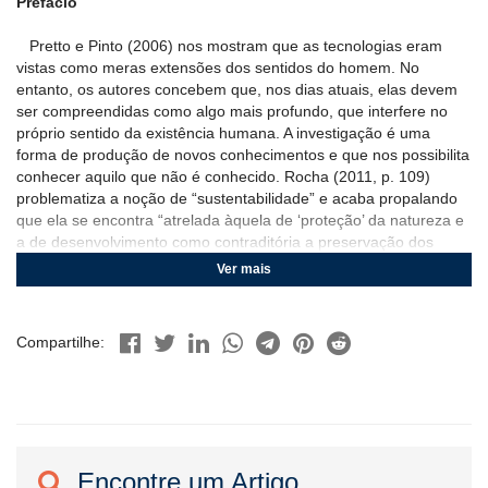
Prefácio
Pretto e Pinto (2006) nos mostram que as tecnologias eram
vistas como meras extensões dos sentidos do homem. No
entanto, os autores concebem que, nos dias atuais, elas devem
ser compreendidas como algo mais profundo, que interfere no
próprio sentido da existência humana. A investigação é uma
forma de produção de novos conhecimentos e que nos possibilita
conhecer aquilo que não é conhecido. Rocha (2011, p. 109)
problematiza a noção de “sustentabilidade” e acaba propalando
que ela se encontra “atrelada àquela de ‘proteção’ da natureza e
a de desenvolvimento como contraditória a preservação dos
recursos e a manutenção dos equilíbrios naturais”. No cenário
Ver mais
atual, são muitos os desafios para o século XXI. Dessa forma, a
IV edição do Congresso Nacional de Pesquisa em Ensino de
Ciências (CONAPESC), realizada no ano de 2019 buscou
Compartilhe:
problematizar essas questões.
A intencionalidade da IV edição do CONAPESC foi de provocar
a comunidade, acadêmica ou não, para as possibilidades de
diálogos entre o avanço tecnológico e a preocupação com a
exploração de recursos naturais, a obsolescência, o consumo, a
logística reversa e com temas que estão associados aos debates
Encontre um Artigo
da sustentabilidade do planeta. Escolhemos esse foco de