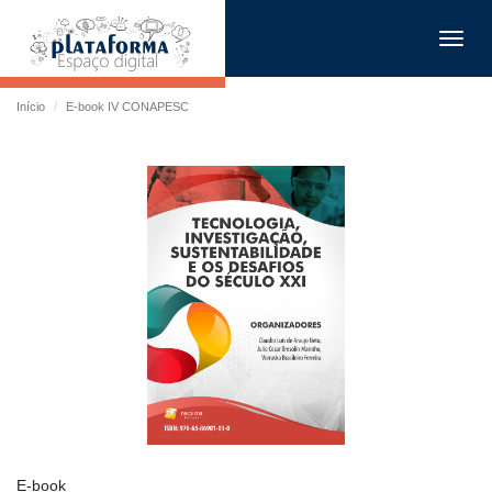
Toggl
navig
Início
E-book IV CONAPESC
E-book