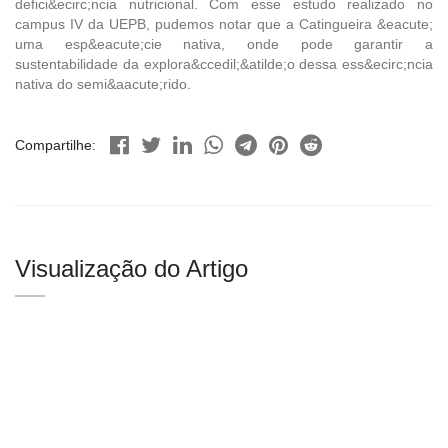
defici&ecirc;ncia nutricional. Com esse estudo realizado no
campus IV da UEPB, pudemos notar que a Catingueira &eacute;
uma esp&eacute;cie nativa, onde pode garantir a
sustentabilidade da explora&ccedil;&atilde;o dessa ess&ecirc;ncia
nativa do semi&aacute;rido.
Compartilhe:
Visualização do Artigo