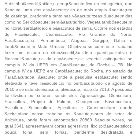
A distribui&ccedil;&atilde;o geogr&aacute;fica da catingueira, que
&eacute; uma das esp&eacute;cies de mais ampla &aacute;rea
da caatinga, predomina tanto nas v&aacute;rzeas &uacute;midas
como no Serid&oacute; semi&aacute;rido. Vegeta tamb&eacute;m
no litoral, sert&atilde;o e p&eacute;s de serra. Ocorre nos estados
do Piau&iacute;, Cear&aacute;, Rio Grande do Norte,
Para&iacute;ba, Pernambuco, Alagoas, Sergipe, Bahia e
tamb&eacute;m Mato Grosso. Objetivou-se com este trabalho
fazer um estudo da situa&ccedil;&atilde;o quantiqualitativa e
fitossanit&aacute;ria da esp&eacute;cie vegetal catingueira no
campus IV da UEPB em Catol&eacute; do Rocha – PB. No
campus IV da UEPB em Catol&eacute; do Rocha, no estado da
Para&iacute;ba, &eacute; onde a pesquisa est&aacute; sendo
efetivada e teve in&iacute;cio no per&iacute;odo de agosto de
2010 e se estender&aacute; at&eacute; maio de 2013. A pesquisa
foi dividida por setores, sendo eles: Agroecologia, Olericultura,
Fruticultura, Projeto de Palmas, Oleaginosas, Bovinocultura,
Avicultura, Suinocultura, Apicultura e Caprinocultura, dando
&ecirc;nfase nesse trabalho as &aacute;rvores do setor de
Apicultura, onde foram encontradas 20869 &aacute;rvores, na
qual 3641 apresentavam cortes agressivos, lixo (pl&aacute;stico),
pouca folha, sem folhas, periderme desidratada e