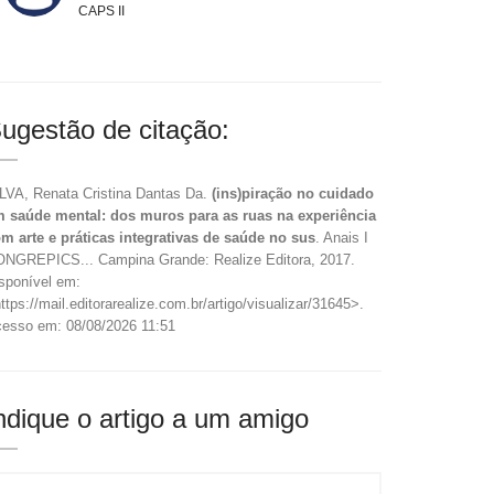
CAPS II
ugestão de citação:
LVA, Renata Cristina Dantas Da.
(ins)piração no cuidado
 saúde mental: dos muros para as ruas na experiência
m arte e práticas integrativas de saúde no sus
. Anais I
NGREPICS... Campina Grande: Realize Editora, 2017.
sponível em:
ttps://mail.editorarealize.com.br/artigo/visualizar/31645>.
esso em: 08/08/2026 11:51
ndique o artigo a um amigo