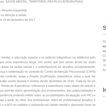
aves: SAÚDE MENTAL, TERRITÓRIO, PRÁTICAS INTEGRATIVAS,
 - Resumo Expandido
 na atenção à saúde
em 18 de dezembro de 2017
S
SI
em
co
CO
e mental, a educação popular e as práticas integrativas na militância pelo
Di
que essa experiência surge. Um sonho que vem sendo tecido faz muito
<h
diária na saúde mental e o enfrentamento de desafios constantemente.
Ac
orça e sustentação no contexto do Centro de Atenção Psicossocial (CAPS)
te contexto, surge o Projeto (Ins)Piração, experiência sobre a qual me
e estão sendo tecidas e vividas desde dezembro de 2016. Trata-se de um
 Relato de Experiência. Utilizamos a experiência como objeto de estudo e
I
 o que permite maior aproximação dos ensinamentos, das potencialidades e
xperiência pretendo refletir sobre as possibilidades de atuação com PICs e
l a partir do olhar dos profissionais. Além de problematizar desafios e
APS e a APS no cuidado e promoção em saúde mental e descrever como se