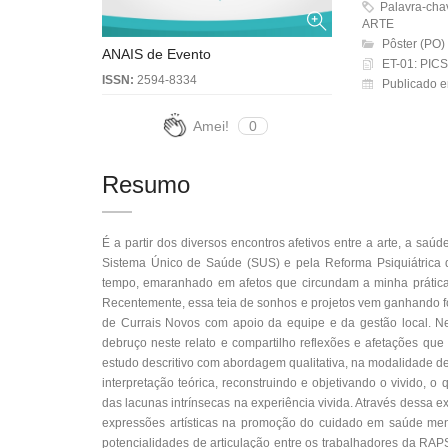
Palavra-ch
ARTE
Pôster (PO)
ANAIS de Evento
ET-01: PICS
ISSN:
2594-8334
Publicado 
Amei!
0
Resumo
É a partir dos diversos encontros afetivos entre a arte, a saúd
Sistema Único de Saúde (SUS) e pela Reforma Psiquiátrica 
tempo, emaranhado em afetos que circundam a minha prática 
Recentemente, essa teia de sonhos e projetos vem ganhando f
de Currais Novos com apoio da equipe e da gestão local. Nes
debruço neste relato e compartilho reflexões e afetações qu
estudo descritivo com abordagem qualitativa, na modalidade de
interpretação teórica, reconstruindo e objetivando o vivido,
das lacunas intrínsecas na experiência vivida. Através dessa e
expressões artísticas na promoção do cuidado em saúde menta
potencialidades de articulação entre os trabalhadores da R