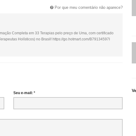
Por que meu comentário não aparece?
Formação Completa em 33 Terapias pelo preço de Uma, com certificado
rapeutas Holísticos) no Brasil! https://go.hotmart.com/B79134597I
V
Seu e-mail: *