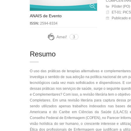
COMPLENTAR
Pôster (PO)
ET-01: PICS
ANAIS de Evento
Publicado 
ISSN:
2594-8334
Amei!
3
Resumo
O uso das práticas de terapias alternativas e complementar
investiga o sentido de sua adoção na política nacional de um
tecnológicos cada vez mais sofisticados e dispendiosos. E c
dessas práticas nos serviços de saúde, surge o seguinte ques
e Complementares? Com isso, a revisão literária tem o objetiv
Completares. Em uma revisão literária para captura dessa pr
sendo utilizados apenas trabalhos indexados nas bases de da
Americana e do Caribe em Ciências da Saúde (LILACS) e 
Conselho Federal de Enfermagem (COFEN), no Parecer Informa
visão holística do ser humano, o crescente interesse e utiliz
Ética dos profissionais de Enfermagem que justificam a util