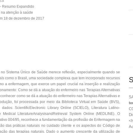
ES
 - Resumo Expandido
 na atenção à saúde
em 18 de dezembro de 2017
es no Sistema Único de Saúde merece reflexão, especialmente quando se
S
 país como o Brasil, uma sociedade complexa que tem incorporado recursos
omo a enfermagem, que exerce um papel crucial na inserção e realização
tionamento: Como se dá a atuação do enfermeiro nas Terapias Alternativas
o conhecer como se dá a atuação do enfermeiro nas Terapias Alternativas e
SA
odução, foi processada por meio da Biblioteca Virtual em Saúde (BVS),
te
dos: ScientificElectronic Library Online (SCIELO), Literatura Latino-
CO
Medical LiteratureAnalysisandRetrieval System Online (MEDLINE). O
Di
tivo 004/95, reconhece a fundamentação da profissão de Enfermagem na
<h
ação das práticas naturais no cuidado cliente e os aspectos do Código de
Ac
ização das terapias naturais. Dado o aumento crescente da utilização de