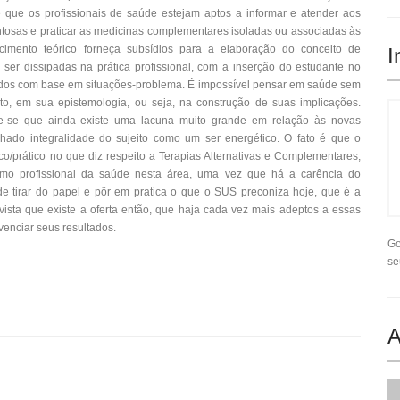
 que os profissionais de saúde estejam aptos a informar e atender aos
entosas e praticar as medicinas complementares isoladas ou associadas às
imento teórico forneça subsídios para a elaboração do conceito de
I
 ser dissipadas na prática profissional, com a inserção do estudante no
údos com base em situações-problema. É impossível pensar em saúde sem
, em sua epistemologia, ou seja, na construção de suas implicações.
be-se que ainda existe uma lacuna muito grande em relação às novas
alhado integralidade do sujeito como um ser energético. O fato é que o
/prático no que diz respeito a Terapias Alternativas e Complementares,
omo profissional da saúde nesta área, uma vez que há a carência do
e tirar do papel e pôr em pratica o que o SUS preconiza hoje, que é a
 vista que existe a oferta então, que haja cada vez mais adeptos a essas
ivenciar seus resultados.
Go
se
A