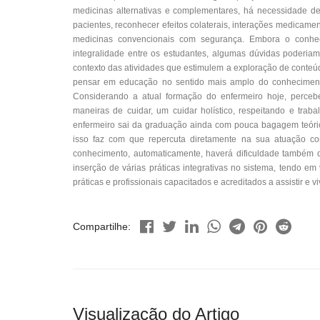
medicinas alternativas e complementares, há necessidade de
pacientes, reconhecer efeitos colaterais, interações medicam
medicinas convencionais com segurança. Embora o conhec
integralidade entre os estudantes, algumas dúvidas poderiam
contexto das atividades que estimulem a exploração de conte
pensar em educação no sentido mais amplo do conhecimento
Considerando a atual formação do enfermeiro hoje, perce
maneiras de cuidar, um cuidar holístico, respeitando e trab
enfermeiro sai da graduação ainda com pouca bagagem teórico
isso faz com que repercuta diretamente na sua atuação c
conhecimento, automaticamente, haverá dificuldade também d
inserção de várias práticas integrativas no sistema, tendo em
práticas e profissionais capacitados e acreditados a assistir e v
Compartilhe:
Visualização do Artigo