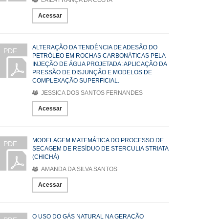
LAILA FRANÇA DA COSTA
Acessar
ALTERAÇÃO DA TENDÊNCIA DE ADESÃO DO
PDF
PETRÓLEO EM ROCHAS CARBONÁTICAS PELA
INJEÇÃO DE ÁGUA PROJETADA: APLICAÇÃO DA
PRESSÃO DE DISJUNÇÃO E MODELOS DE
COMPLEXAÇÃO SUPERFICIAL.
JESSICA DOS SANTOS FERNANDES
Acessar
MODELAGEM MATEMÁTICA DO PROCESSO DE
PDF
SECAGEM DE RESÍDUO DE STERCULIA STRIATA
(CHICHÁ)
AMANDA DA SILVA SANTOS
Acessar
O USO DO GÁS NATURAL NA GERAÇÃO