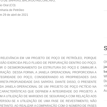
O DE SAPATAS, BACIA DO RECÔNCAVO,
o Oral (CO)
nharia de Petróleo
m 29 de abril de 2021
S
 RELEVÂNCIA EM UM PROJETO DE POÇO DE PETRÓLEO, PORQUE
OV
SSÃO EXERCIDA PELO FLUIDO DE PERFURAÇÃO DENTRO DO POÇO.
ja
DIR O DESMORONAMENTO DA ESTRUTURA DO POÇO E DIMINUIR A
ba
RAÇÃO. DESSA FORMA, A JANELA OPERACIONAL PROPORCIONA A
WE
TEGRIDADE DO POÇO, CONSIDERANDO AS PROPRIEDADES DAS
Di
RETA PROFUNDIDADE DAS SAPATAS. DIANTE DISSO, O PRESENTE
<h
DA JANELA OPERACIONAL DE UM PROJETO DE POÇO FICTÍCIO NA
Ac
 CARACTERÍSTICAS QUE DEFINEM A INTEGRIDADE DO PROJETO. A
OM A UTILIZAÇÃO DE MARGENS DE SEGURANÇA COM RELAÇÃO AOS
ERSOU-SE A UTILIZAÇÃO DE UMA FASE DE REVESTIMENTO, NÃO
TRETANTO, AO REALIZAR A COMPARAÇÃO COM O NÚMERO DE FASES