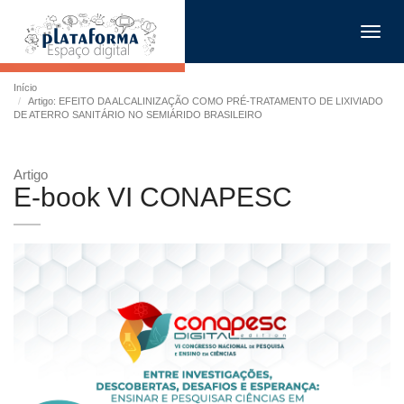
Toggl
navig
Início
Artigo: EFEITO DA ALCALINIZAÇÃO COMO PRÉ-TRATAMENTO DE LIXIVIADO
DE ATERRO SANITÁRIO NO SEMIÁRIDO BRASILEIRO
Artigo
E-book VI CONAPESC