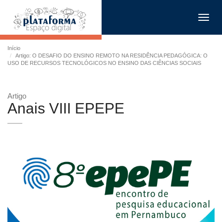
Toggl
navig
Início
Artigo: O DESAFIO DO ENSINO REMOTO NA RESIDÊNCIA PEDAGÓGICA: O
USO DE RECURSOS TECNOLÓGICOS NO ENSINO DAS CIÊNCIAS SOCIAIS
Artigo
Anais VIII EPEPE