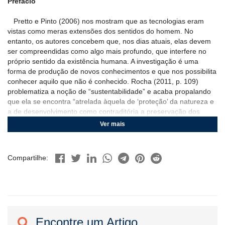
Prefácio
Pretto e Pinto (2006) nos mostram que as tecnologias eram
vistas como meras extensões dos sentidos do homem. No
entanto, os autores concebem que, nos dias atuais, elas devem
ser compreendidas como algo mais profundo, que interfere no
próprio sentido da existência humana. A investigação é uma
forma de produção de novos conhecimentos e que nos possibilita
conhecer aquilo que não é conhecido. Rocha (2011, p. 109)
problematiza a noção de “sustentabilidade” e acaba propalando
que ela se encontra “atrelada àquela de ‘proteção’ da natureza e
a de desenvolvimento como contraditória a preservação dos
recursos e a manutenção dos equilíbrios naturais”. No cenário
Ver mais
atual, são muitos os desafios para o século XXI. Dessa forma, a
IV edição do Congresso Nacional de Pesquisa em Ensino de
Ciências (CONAPESC), realizada no ano de 2019 buscou
Compartilhe:
problematizar essas questões.
A intencionalidade da IV edição do CONAPESC foi de provocar
a comunidade, acadêmica ou não, para as possibilidades de
diálogos entre o avanço tecnológico e a preocupação com a
exploração de recursos naturais, a obsolescência, o consumo, a
logística reversa e com temas que estão associados aos debates
Encontre um Artigo
da sustentabilidade do planeta. Escolhemos esse foco de