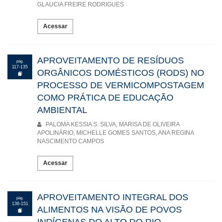
desenvolvimento. In: PICHLER, Nadir Antônio; PADILHA, Ana
GLAUCIA FREIRE RODRIGUES
Claudia Machado; ROCHA, Jefferson Marçal da (Orgs.). Ética,
Negócios & Pessoas. Jaguarão,RS: UNIPAMPA, 2011. p. 107-
Acessar
125.
APROVEITAMENTO DE RESÍDUOS
pág.
117-135
ORGÂNICOS DOMÉSTICOS (RODS) NO
PROCESSO DE VERMICOMPOSTAGEM
COMO PRÁTICA DE EDUCAÇÃO
AMBIENTAL
PALOMA KESSIA S. SILVA, MARISA DE OLIVEIRA
APOLINÁRIO, MICHELLE GOMES SANTOS, ANA REGINA
NASCIMENTO CAMPOS
Acessar
APROVEITAMENTO INTEGRAL DOS
pág.
136-151
ALIMENTOS NA VISÃO DE POVOS