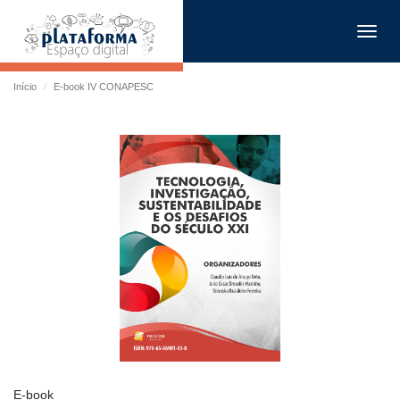
Toggl
navig
Início
E-book IV CONAPESC
E-book