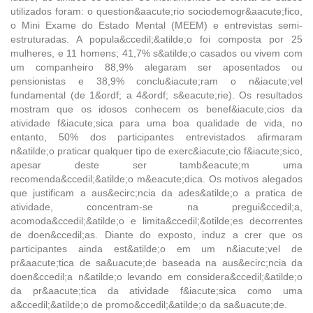
utilizados foram: o question&aacute;rio sociodemogr&aacute;fico,
o Mini Exame do Estado Mental (MEEM) e entrevistas semi-
estruturadas. A popula&ccedil;&atilde;o foi composta por 25
mulheres, e 11 homens; 41,7% s&atilde;o casados ou vivem com
um companheiro 88,9% alegaram ser aposentados ou
pensionistas e 38,9% conclu&iacute;ram o n&iacute;vel
fundamental (de 1&ordf; a 4&ordf; s&eacute;rie). Os resultados
mostram que os idosos conhecem os benef&iacute;cios da
atividade f&iacute;sica para uma boa qualidade de vida, no
entanto, 50% dos participantes entrevistados afirmaram
n&atilde;o praticar qualquer tipo de exerc&iacute;cio f&iacute;sico,
apesar deste ser tamb&eacute;m uma
recomenda&ccedil;&atilde;o m&eacute;dica. Os motivos alegados
que justificam a aus&ecirc;ncia da ades&atilde;o a pratica de
atividade, concentram-se na pregui&ccedil;a,
acomoda&ccedil;&atilde;o e limita&ccedil;&otilde;es decorrentes
de doen&ccedil;as. Diante do exposto, induz a crer que os
participantes ainda est&atilde;o em um n&iacute;vel de
pr&aacute;tica de sa&uacute;de baseada na aus&ecirc;ncia da
doen&ccedil;a n&atilde;o levando em considera&ccedil;&atilde;o
da pr&aacute;tica da atividade f&iacute;sica como uma
a&ccedil;&atilde;o de promo&ccedil;&atilde;o da sa&uacute;de.