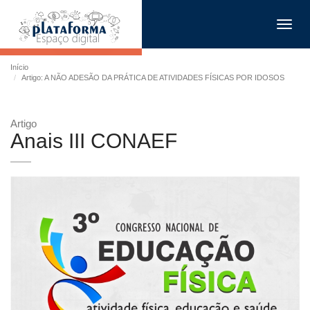
Toggl
navig
Início
Artigo: A NÃO ADESÃO DA PRÁTICA DE ATIVIDADES FÍSICAS POR IDOSOS
Artigo
Anais III CONAEF