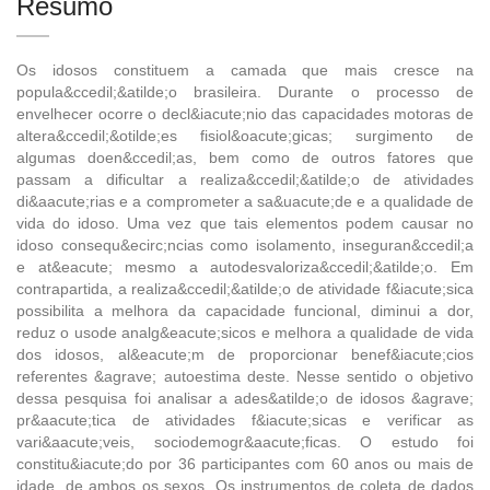
Resumo
Os idosos constituem a camada que mais cresce na
popula&ccedil;&atilde;o brasileira. Durante o processo de
envelhecer ocorre o decl&iacute;nio das capacidades motoras de
altera&ccedil;&otilde;es fisiol&oacute;gicas; surgimento de
algumas doen&ccedil;as, bem como de outros fatores que
passam a dificultar a realiza&ccedil;&atilde;o de atividades
di&aacute;rias e a comprometer a sa&uacute;de e a qualidade de
vida do idoso. Uma vez que tais elementos podem causar no
idoso consequ&ecirc;ncias como isolamento, inseguran&ccedil;a
e at&eacute; mesmo a autodesvaloriza&ccedil;&atilde;o. Em
contrapartida, a realiza&ccedil;&atilde;o de atividade f&iacute;sica
possibilita a melhora da capacidade funcional, diminui a dor,
reduz o usode analg&eacute;sicos e melhora a qualidade de vida
dos idosos, al&eacute;m de proporcionar benef&iacute;cios
referentes &agrave; autoestima deste. Nesse sentido o objetivo
dessa pesquisa foi analisar a ades&atilde;o de idosos &agrave;
pr&aacute;tica de atividades f&iacute;sicas e verificar as
vari&aacute;veis, sociodemogr&aacute;ficas. O estudo foi
constitu&iacute;do por 36 participantes com 60 anos ou mais de
idade, de ambos os sexos. Os instrumentos de coleta de dados