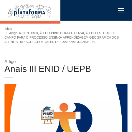
Toggl
navig
Início
Artigo: A CONTIBUIÇÃO DO PIBID COM A UTILIZAÇÃO DO ESTUDO DE
CAMPO PARA O PROCESSO ENSINO- APRENDIZAGEM GEOGRÁFICA DOS
ALUNOS DA ESCOLA POLIVALENTE, CAMPINA GRANDE-PB
Artigo
Anais III ENID / UEPB