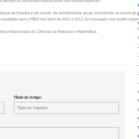
ra atender as demandas educacionais das escolas públicas.
dual da Paraíba é um evento, de periodicidade anual, envolvendo os cursos de Lic
ressaltado que o PIBID nos anos de 2011 e 2012, foi executado com quatro subpro
eas relacionadas às Ciências da Natureza e Matemática.
Título do Artigo: