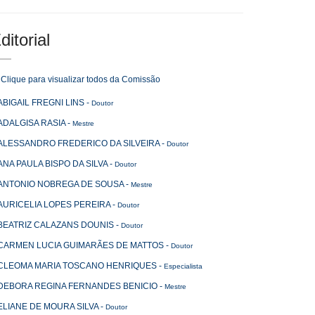
ditorial
Clique para visualizar todos da Comissão
ABIGAIL FREGNI LINS
-
Doutor
ADALGISA RASIA
-
Mestre
ALESSANDRO FREDERICO DA SILVEIRA
-
Doutor
ANA PAULA BISPO DA SILVA
-
Doutor
ANTONIO NOBREGA DE SOUSA
-
Mestre
AURICELIA LOPES PEREIRA
-
Doutor
BEATRIZ CALAZANS DOUNIS
-
Doutor
CARMEN LUCIA GUIMARÃES DE MATTOS
-
Doutor
CLEOMA MARIA TOSCANO HENRIQUES
-
Especialista
DEBORA REGINA FERNANDES BENICIO
-
Mestre
ELIANE DE MOURA SILVA
-
Doutor