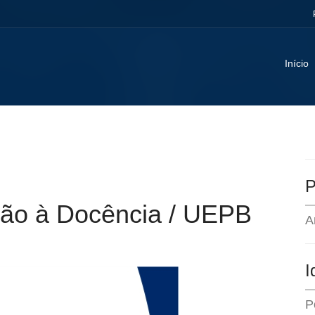
Início
P
ação à Docência / UEPB
A
I
P