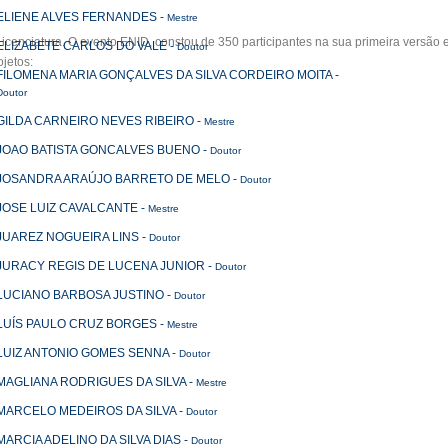
ELIENE ALVES FERNANDES
-
Mestre
enciatura. O evento ENID, constou de 350 participantes na sua primeira versão e 
ELIZABETE CARLOS DO VALE
-
Doutor
jetos:
FILOMENA MARIA GONÇALVES DA SILVA CORDEIRO MOITA
-
Doutor
GILDA CARNEIRO NEVES RIBEIRO
-
Mestre
JOAO BATISTA GONCALVES BUENO
-
Doutor
JOSANDRA ARAÚJO BARRETO DE MELO
-
Doutor
JOSE LUIZ CAVALCANTE
-
Mestre
JUAREZ NOGUEIRA LINS
-
Doutor
JURACY REGIS DE LUCENA JUNIOR
-
Doutor
LUCIANO BARBOSA JUSTINO
-
Doutor
LUÍS PAULO CRUZ BORGES
-
Mestre
LUIZ ANTONIO GOMES SENNA
-
Doutor
MAGLIANA RODRIGUES DA SILVA
-
Mestre
MARCELO MEDEIROS DA SILVA
-
Doutor
MARCIA ADELINO DA SILVA DIAS
-
Doutor