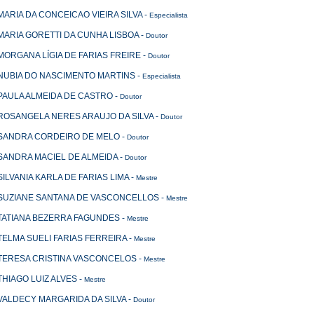
MARIA DA CONCEICAO VIEIRA SILVA
-
Especialista
MARIA GORETTI DA CUNHA LISBOA
-
Doutor
MORGANA LÍGIA DE FARIAS FREIRE
-
Doutor
NUBIA DO NASCIMENTO MARTINS
-
Especialista
PAULA ALMEIDA DE CASTRO
-
Doutor
ROSANGELA NERES ARAUJO DA SILVA
-
Doutor
SANDRA CORDEIRO DE MELO
-
Doutor
SANDRA MACIEL DE ALMEIDA
-
Doutor
SILVANIA KARLA DE FARIAS LIMA
-
Mestre
SUZIANE SANTANA DE VASCONCELLOS
-
Mestre
TATIANA BEZERRA FAGUNDES
-
Mestre
TELMA SUELI FARIAS FERREIRA
-
Mestre
TERESA CRISTINA VASCONCELOS
-
Mestre
THIAGO LUIZ ALVES
-
Mestre
VALDECY MARGARIDA DA SILVA
-
Doutor