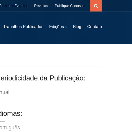
Portal de Eventos
Revistas
Publique Conosco
Trabalhos Publicados
Edições
Blog
Contato
eriodicidade da Publicação:
nual
diomas:
ortuguês