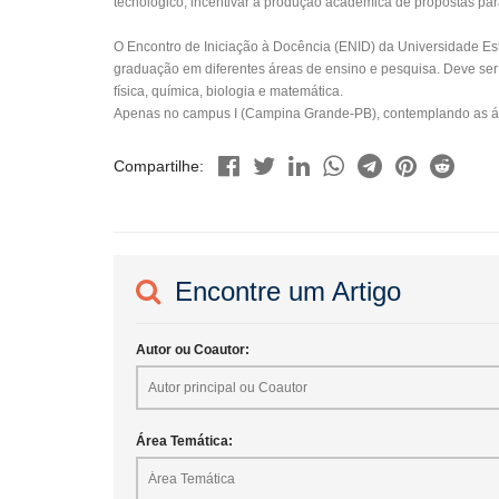
tecnológico; incentivar a produção acadêmica de propostas pa
O Encontro de Iniciação à Docência (ENID) da Universidade Esta
graduação em diferentes áreas de ensino e pesquisa. Deve ser 
física, química, biologia e matemática.
Apenas no campus I (Campina Grande-PB), contemplando as ár
Compartilhe:
Encontre um Artigo
Autor ou Coautor:
Área Temática: