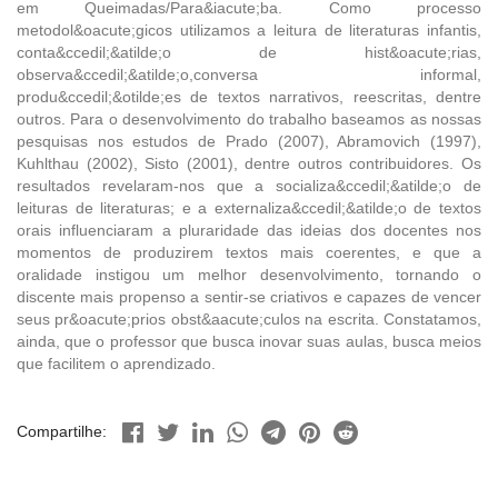
em Queimadas/Para&iacute;ba. Como processo
metodol&oacute;gicos utilizamos a leitura de literaturas infantis,
conta&ccedil;&atilde;o de hist&oacute;rias,
observa&ccedil;&atilde;o,conversa informal,
produ&ccedil;&otilde;es de textos narrativos, reescritas, dentre
outros. Para o desenvolvimento do trabalho baseamos as nossas
pesquisas nos estudos de Prado (2007), Abramovich (1997),
Kuhlthau (2002), Sisto (2001), dentre outros contribuidores. Os
resultados revelaram-nos que a socializa&ccedil;&atilde;o de
leituras de literaturas; e a externaliza&ccedil;&atilde;o de textos
orais influenciaram a pluraridade das ideias dos docentes nos
momentos de produzirem textos mais coerentes, e que a
oralidade instigou um melhor desenvolvimento, tornando o
discente mais propenso a sentir-se criativos e capazes de vencer
seus pr&oacute;prios obst&aacute;culos na escrita. Constatamos,
ainda, que o professor que busca inovar suas aulas, busca meios
que facilitem o aprendizado.
Compartilhe: