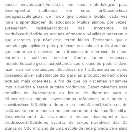
buscar inova&ccedil;&otilde;es em suas metodologias para
desempenhar melhorias em suas pr&aacute;ticas
pedag&oacute;gicas, de modo que possam facilitar cada vez
mais a aprendizagem do educando. Muitos alunos, por vezes,
apresentam resist&ecirc;ncias nos momentos de
produ&ccedil;&otilde;es textuais afirmando n&atilde;o saberem o
que escrever, por n&atilde;o terem ideias. Pensamos que a
metodologia aplicada pelo professor em sala de aula &eacute;
que comprova o sucesso ou o fracasso do interesse do aluno
durante o cotidiano escolar. Dentre tantos processos
metodol&oacute;gicos, acreditamos que o docente pode e deve
fazer uso de conta&ccedil;&otilde;es de hist&oacute;rias como
poss&iacute;vel subs&iacute;dio para as produ&ccedil;&otilde;es
textuais mais coerentes, a fim de que os discentes sintam-se
impulsionados a serem autores produtivos. Desenvolvemos esse
trabalho na &aacute;rea da leitura de literatura para o
p&uacute;blico infante. Investigamos at&eacute; que ponto a
socializa&ccedil;&atilde;o durante as conta&ccedil;&otilde;es de
hist&oacute;rias influencia no comportamento da crian&ccedil;a,
desenvolvimento da oralidade e melhor desempenho nas
produ&ccedil;&otilde;es escritas de textos narrativos dos 23
alunos do 5&ordm; ano de uma escola da rede privada de ensino