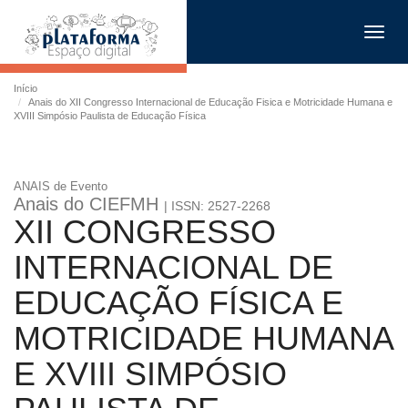
Toggl
navig
Início
Anais do XII Congresso Internacional de Educação Fisica e Motricidade Humana e
XVIII Simpósio Paulista de Educação Física
ANAIS de Evento
Anais do CIEFMH
| ISSN: 2527-2268
XII CONGRESSO
INTERNACIONAL DE
EDUCAÇÃO FÍSICA E
MOTRICIDADE HUMANA
E XVIII SIMPÓSIO