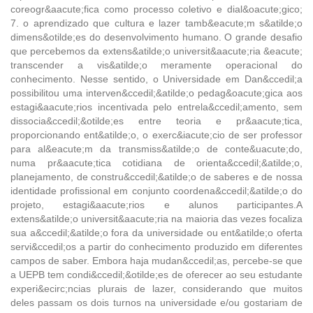
coreogr&aacute;fica como processo coletivo e dial&oacute;gico;
7. o aprendizado que cultura e lazer tamb&eacute;m s&atilde;o
dimens&otilde;es do desenvolvimento humano. O grande desafio
que percebemos da extens&atilde;o universit&aacute;ria &eacute;
transcender a vis&atilde;o meramente operacional do
conhecimento. Nesse sentido, o Universidade em Dan&ccedil;a
possibilitou uma interven&ccedil;&atilde;o pedag&oacute;gica aos
estagi&aacute;rios incentivada pelo entrela&ccedil;amento, sem
dissocia&ccedil;&otilde;es entre teoria e pr&aacute;tica,
proporcionando ent&atilde;o, o exerc&iacute;cio de ser professor
para al&eacute;m da transmiss&atilde;o de conte&uacute;do,
numa pr&aacute;tica cotidiana de orienta&ccedil;&atilde;o,
planejamento, de constru&ccedil;&atilde;o de saberes e de nossa
identidade profissional em conjunto coordena&ccedil;&atilde;o do
projeto, estagi&aacute;rios e alunos participantes.A
extens&atilde;o universit&aacute;ria na maioria das vezes focaliza
sua a&ccedil;&atilde;o fora da universidade ou ent&atilde;o oferta
servi&ccedil;os a partir do conhecimento produzido em diferentes
campos de saber. Embora haja mudan&ccedil;as, percebe-se que
a UEPB tem condi&ccedil;&otilde;es de oferecer ao seu estudante
experi&ecirc;ncias plurais de lazer, considerando que muitos
deles passam os dois turnos na universidade e/ou gostariam de