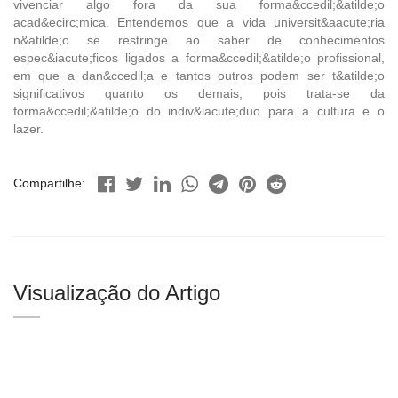
vivenciar algo fora da sua forma&ccedil;&atilde;o
acad&ecirc;mica. Entendemos que a vida universit&aacute;ria
n&atilde;o se restringe ao saber de conhecimentos
espec&iacute;ficos ligados a forma&ccedil;&atilde;o profissional,
em que a dan&ccedil;a e tantos outros podem ser t&atilde;o
significativos quanto os demais, pois trata-se da
forma&ccedil;&atilde;o do indiv&iacute;duo para a cultura e o
lazer.
Compartilhe:
Visualização do Artigo