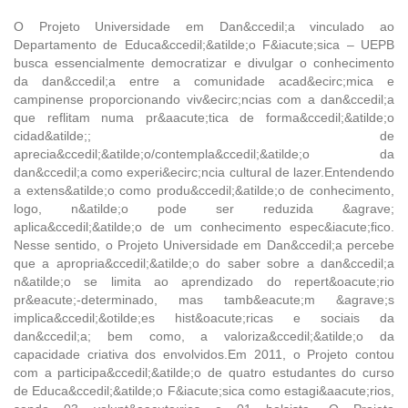
O Projeto Universidade em Dan&ccedil;a vinculado ao
Departamento de Educa&ccedil;&atilde;o F&iacute;sica – UEPB
busca essencialmente democratizar e divulgar o conhecimento
da dan&ccedil;a entre a comunidade acad&ecirc;mica e
campinense proporcionando viv&ecirc;ncias com a dan&ccedil;a
que reflitam numa pr&aacute;tica de forma&ccedil;&atilde;o
cidad&atilde;; de
aprecia&ccedil;&atilde;o/contempla&ccedil;&atilde;o da
dan&ccedil;a como experi&ecirc;ncia cultural de lazer.Entendendo
a extens&atilde;o como produ&ccedil;&atilde;o de conhecimento,
logo, n&atilde;o pode ser reduzida &agrave;
aplica&ccedil;&atilde;o de um conhecimento espec&iacute;fico.
Nesse sentido, o Projeto Universidade em Dan&ccedil;a percebe
que a apropria&ccedil;&atilde;o do saber sobre a dan&ccedil;a
n&atilde;o se limita ao aprendizado do repert&oacute;rio
pr&eacute;-determinado, mas tamb&eacute;m &agrave;s
implica&ccedil;&otilde;es hist&oacute;ricas e sociais da
dan&ccedil;a; bem como, a valoriza&ccedil;&atilde;o da
capacidade criativa dos envolvidos.Em 2011, o Projeto contou
com a participa&ccedil;&atilde;o de quatro estudantes do curso
de Educa&ccedil;&atilde;o F&iacute;sica como estagi&aacute;rios,