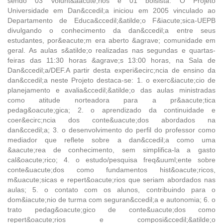
sendo 03 volunt&aacute;rios e 01 bolsista. O Projeto
Universidade em Dan&ccedil;a iniciou em 2005 vinculado ao
Departamento de Educa&ccedil;&atilde;o F&iacute;sica-UEPB
divulgando o conhecimento da dan&ccedil;a entre seus
estudantes, por&eacute;m era aberto &agrave; comunidade em
geral. As aulas s&atilde;o realizadas nas segundas e quartas-
feiras das 11:30 horas &agrave;s 13:00 horas, na Sala de
Dan&ccedil;a/DEF.A partir desta experi&ecirc;ncia de ensino da
dan&ccedil;a neste Projeto destaca-se: 1. o exerc&iacute;cio de
planejamento e avalia&ccedil;&atilde;o das aulas ministradas
como atitude norteadora para a pr&aacute;tica
pedag&oacute;gica; 2. o aprendizado da continuidade e
coer&ecirc;ncia dos conte&uacute;dos abordados na
dan&ccedil;a; 3. o desenvolvimento do perfil do professor como
mediador que reflete sobre a dan&ccedil;a como uma
&aacute;rea de conhecimento, sem simplifica-la a gasto
cal&oacute;rico; 4. o estudo/pesquisa freq&uuml;ente sobre
conte&uacute;dos como fundamentos hist&oacute;ricos,
m&uacute;sicas e repert&oacute;rios que seriam abordados nas
aulas; 5. o contato com os alunos, contribuindo para o
dom&iacute;nio de turma com seguran&ccedil;a e autonomia; 6. o
trato pedag&oacute;gico de conte&uacute;dos como
repert&oacute;rios e composi&ccedil;&atilde;o