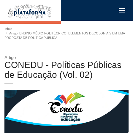
Toggl
navig
Início
Artigo: ENSINO MÉDIO POLITÉCNICO: ELEMENTOS DECOLONIAIS EM UMA
PROPOSTA DE POLÍTICA PÚBLICA
Artigo
CONEDU - Políticas Públicas
de Educação (Vol. 02)