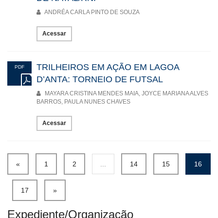
ANDRÉA CARLA PINTO DE SOUZA
Acessar
TRILHEIROS EM AÇÃO EM LAGOA
PDF
D’ANTA: TORNEIO DE FUTSAL
MAYARA CRISTINA MENDES MAIA, JOYCE MARIANA ALVES
BARROS, PAULA NUNES CHAVES
Acessar
«
1
2
...
14
15
16
17
»
Expediente/Organização